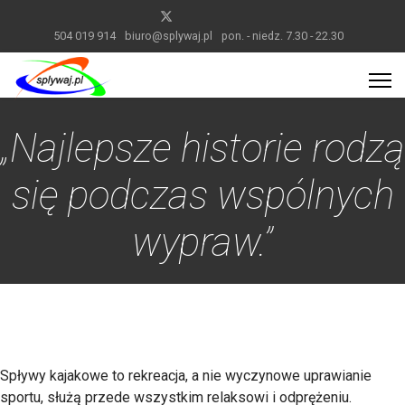
504 019 914
biuro@splywaj.pl
pon. - niedz. 7.30 - 22.30
„Najlepsze historie rodzą
się podczas wspólnych
wypraw.”
Spływy kajakowe to rekreacja, a nie wyczynowe uprawianie
sportu, służą przede wszystkim relaksowi i odprężeniu.