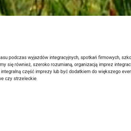
su podczas wyjazdów integracyjnych, spotkań firmowych, szkole
my się również, szeroko rozumianą, organizacją imprez integra
 integralną część imprezy lub być dodatkiem do większego eve
e czy strzeleckie.