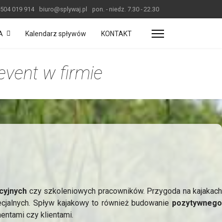
504 019 914
biuro@splywaj.pl
pon. - niedz. 7.30 - 22.30
A
Kalendarz spływów
KONTAKT
event w firmie
cyjnych
czy szkoleniowych pracowników. Przygoda na kajakach
pecjalnych. Spływ kajakowy to również budowanie
pozytywnego
hentami czy klientami.