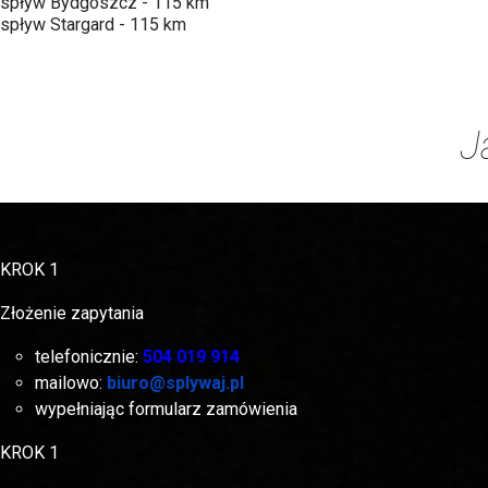
spływ Bydgoszcz - 115 km
spływ Stargard - 115 km
J
KROK 1
Złożenie zapytania
telefonicznie:
504 019 914
mailowo:
biuro@splywaj.pl
wypełniając formularz zamówienia
KROK 1