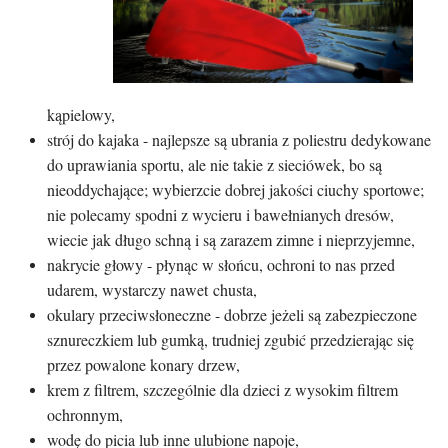
kąpielowy,
strój do kajaka - najlepsze są ubrania z poliestru dedykowane
do uprawiania sportu, ale nie takie z sieciówek, bo są
nieoddychające; wybierzcie dobrej jakości ciuchy sportowe;
nie polecamy spodni z wycieru i bawełnianych dresów,
wiecie jak długo schną i są zarazem zimne i nieprzyjemne,
nakrycie głowy - płynąc w słońcu, ochroni to nas przed
udarem, wystarczy nawet chusta,
okulary przeciwsłoneczne - dobrze jeżeli są zabezpieczone
sznureczkiem lub gumką, trudniej zgubić przedzierając się
przez powalone konary drzew,
krem z filtrem, szczególnie dla dzieci z wysokim filtrem
ochronnym,
wodę do picia lub inne ulubione napoje,