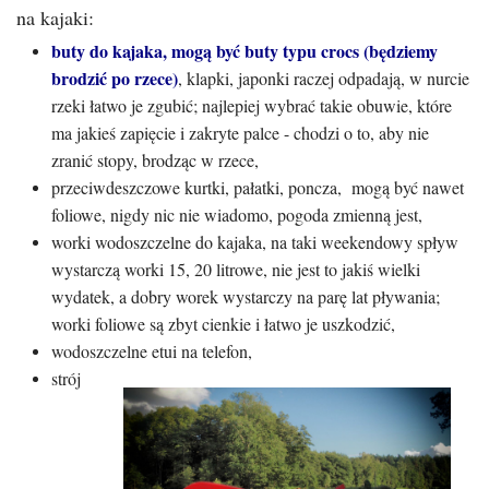
na kajaki:
buty do kajaka, mogą być buty typu crocs (będziemy
brodzić po rzece)
, klapki, japonki raczej odpadają, w nurcie
rzeki łatwo je zgubić; najlepiej wybrać takie obuwie, które
ma jakieś zapięcie i zakryte palce - chodzi o to, aby nie
zranić stopy, brodząc w rzece,
przeciwdeszczowe kurtki, pałatki, poncza, mogą być nawet
foliowe, nigdy nic nie wiadomo, pogoda zmienną jest,
worki wodoszczelne do kajaka, na taki weekendowy spływ
wystarczą worki 15, 20 litrowe, nie jest to jakiś wielki
wydatek, a dobry worek wystarczy na parę lat pływania;
worki foliowe są zbyt cienkie i łatwo je uszkodzić,
wodoszczelne etui na telefon,
strój