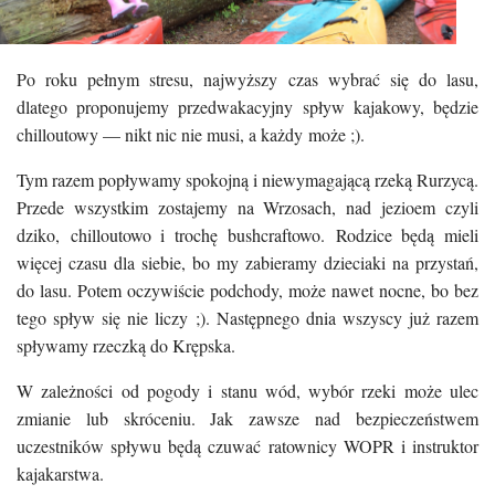
Po roku pełnym stresu, najwyższy czas wybrać się do lasu,
dlatego proponujemy przedwakacyjny spływ kajakowy, będzie
chilloutowy — nikt nic nie musi, a każdy może ;).
Tym razem popływamy spokojną i niewymagającą rzeką Rurzycą.
Przede wszystkim zostajemy na Wrzosach, nad jezioem czyli
dziko, chilloutowo i trochę bushcraftowo. Rodzice będą mieli
więcej czasu dla siebie, bo my zabieramy dzieciaki na przystań,
do lasu. Potem oczywiście podchody, może nawet nocne, bo bez
tego spływ się nie liczy ;). Następnego dnia wszyscy już razem
spływamy rzeczką do Krępska.
W zależności od pogody i stanu wód, wybór rzeki może ulec
zmianie lub skróceniu. Jak zawsze nad bezpieczeństwem
uczestników spływu będą czuwać ratownicy WOPR i instruktor
kajakarstwa.