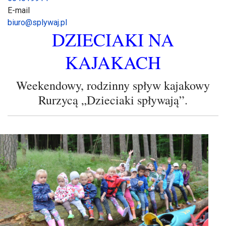
E-mail
biuro@splywaj.pl
DZIECIAKI NA
KAJAKACH
Weekendowy, rodzinny spływ kajakowy
Rurzycą „Dzieciaki spływają”.