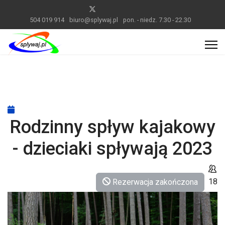
504 019 914
biuro@splywaj.pl
pon. - niedz. 7.30 - 22.30
Rodzinny spływ kajakowy
- dzieciaki spływają 2023
18
Rezerwacja zakończona